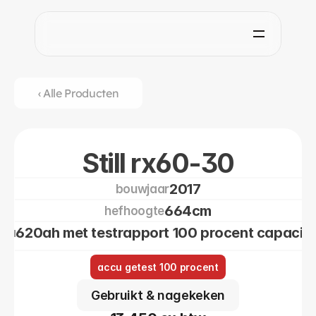
‹ Alle Producten
Still rx60-30
2017
bouwjaar
664cm
hefhoogte
620ah met testrapport 100 procent capacitei
ccu
accu getest 100 procent
Gebruikt & nagekeken