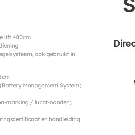
S
e lift 480cm
Direc
ediening
gelsysteem, ook gebruikt in 
25cm
 (Battery Management System)
on-marking / lucht-banden)
uringscertificaat en handleiding