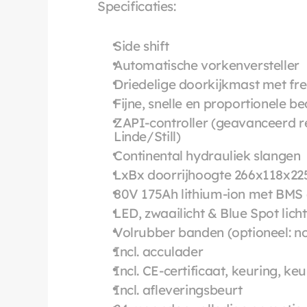
Specificaties:
Side shift
Automatische vorkenversteller
Driedelige doorkijkmast met fre
Fijne, snelle en proportionele b
ZAPI-controller (geavanceerd re
Linde/Still)
Continental hydrauliek slangen
LxBx doorrijhoogte 266x118x2
80V 175Ah lithium-ion met BMS
LED, zwaailicht & Blue Spot licht
Volrubber banden (optioneel: n
Incl. acculader
Incl. CE-certificaat, keuring, ke
Incl. afleveringsbeurt