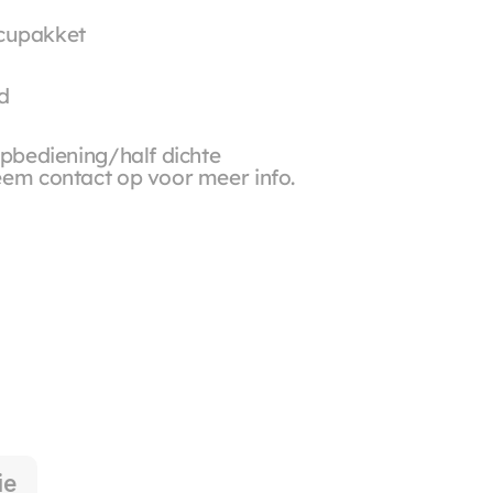
ccupakket
d
pbediening/half dichte 
eem contact op voor meer info.
ie