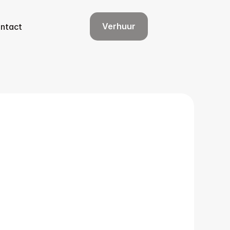
Verhuur
ntact
Verhuur