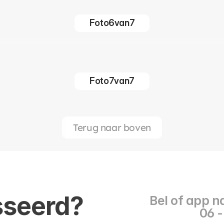
Foto
6
van
7
Foto
7
van
7
Terug naar boven
sseerd?
Bel of app 
06 -