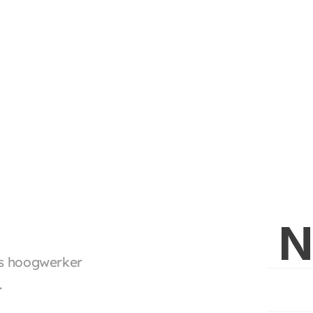
N
ps hoogwerker
.