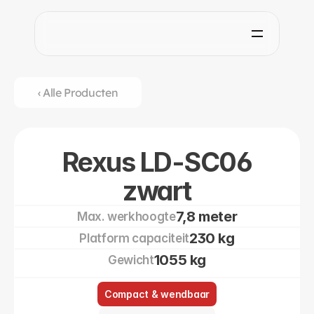
‹ Alle Producten
Rexus LD-SC06
zwart
7,8 meter
Max. werkhoogte
230 kg
Platform capaciteit
1055 kg
Gewicht
Compact & wendbaar